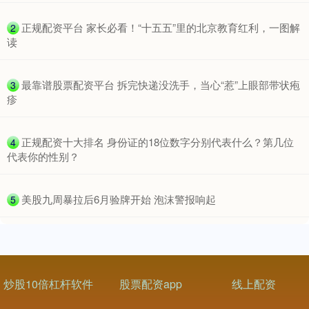
​正规配资平台 家长必看！“十五五”里的北京教育红利，一图解
2
读
沪深300
4651.31
-6.85
-0.15%
​最靠谱股票配资平台 拆完快递没洗手，当心“惹”上眼部带状疱
3
疹
​正规配资十大排名 身份证的18位数字分别代表什么？第几位
4
代表你的性别？
​美股九周暴拉后6月验牌开始 泡沫警报响起
5
北证50
1122.88
+3.42
+0.30%
炒股10倍杠杆软件
股票配资app
线上配资