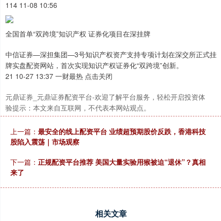
114 11-08 10:56
深证成指
14110.12
-34.08
-0.24%
全国首单“双跨境”知识产权 证券化项目在深挂牌
中信证券—深担集团—3号知识产权资产支持专项计划在深交所正式挂
牌实盘配资网站，首次实现知识产权证券化“双跨境”创新。
21 10-27 13:37 一财最热 点击关闭
元鼎证券_元鼎证券配资平台-欢迎了解平台服务，轻松开启投资体
验提示：本文来自互联网，不代表本网站观点。
沪深300
4651.31
-6.85
-0.15%
上一篇：
最安全的线上配资平台 业绩超预期股价反跌，香港科技
股陷入震荡｜市场观察
下一篇：
正规配资平台推荐 美国大量实验用猴被迫“退休”？真相
来了
相关文章
北证50