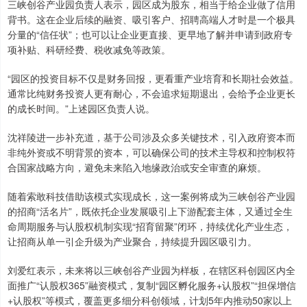
三峡创谷产业园负责人表示，园区成为股东，相当于给企业做了信用
背书。这在企业后续的融资、吸引客户、招聘高端人才时是一个极具
分量的“信任状”；也可以让企业更直接、更早地了解并申请到政府专
项补贴、科研经费、税收减免等政策。
“园区的投资目标不仅是财务回报，更看重产业培育和长期社会效益。
通常比纯财务投资人更有耐心，不会追求短期退出，会给予企业更长
的成长时间。”上述园区负责人说。
沈祥陵进一步补充道，基于公司涉及众多关键技术，引入政府资本而
非纯外资或不明背景的资本，可以确保公司的技术主导权和控制权符
合国家战略方向，避免未来陷入地缘政治或安全审查的麻烦。
随着索敢科技借助该模式实现成长，这一案例将成为三峡创谷产业园
的招商“活名片”，既依托企业发展吸引上下游配套主体，又通过全生
命周期服务与认股权机制实现“招育留聚”闭环，持续优化产业生态，
让招商从单一引企升级为产业聚合，持续提升园区吸引力。
刘爱红表示，未来将以三峡创谷产业园为样板，在辖区科创园区内全
面推广“认股权365”融资模式，复制“园区孵化服务+认股权”“担保增信
+认股权”等模式，覆盖更多细分科创领域，计划5年内推动50家以上