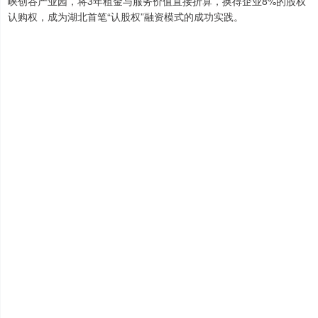
峡创谷产业园，将3年租金与服务价值直接折算，换得企业8%的股权
认购权，成为湖北首笔“认股权”融资模式的成功实践。