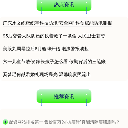
热点资讯
广东水文织密织牢科技防汛“安全网” 科创赋能防汛测报
95后交管大队队员的执着救了一条命 人民卫士获赞
上证综指
3900.35
+21.92
+0.57%
美股九周暴拉后6月验牌开始 泡沫警报响起
六一儿童节放假 家长孩子怎么看 假期背后的三笔账
奚梦瑶何猷君婚礼现场曝光 温馨晚宴照流出
推荐资讯
深证成指
14110.12
-34.08
-0.24%
​配资网站排名第一 售价百万的“抗癌针”真能清除癌细胞吗？
1