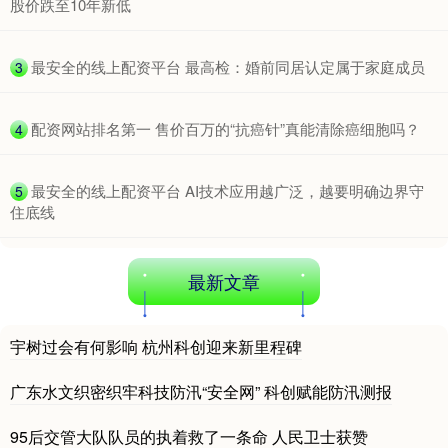
股价跌至10年新低
​最安全的线上配资平台 最高检：婚前同居认定属于家庭成员
3
期指IC0
7818.80
-36.40
-0.46%
​配资网站排名第一 售价百万的“抗癌针”真能清除癌细胞吗？
4
​最安全的线上配资平台 AI技术应用越广泛，越要明确边界守
5
住底线
最新文章
宇树过会有何影响 杭州科创迎来新里程碑
广东水文织密织牢科技防汛“安全网” 科创赋能防汛测报
95后交管大队队员的执着救了一条命 人民卫士获赞