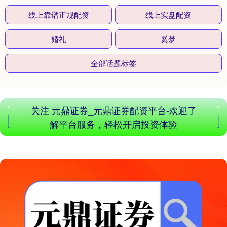
线上靠谱正规配资
线上实盘配资
婚礼
奚梦
全部话题标签
北证50
1123.92
-10.33
-0.91%
关注 元鼎证券_元鼎证券配资平台-欢迎了
解平台服务，轻松开启投资体验
创业板指
3490.27
-72.84
-2.04%