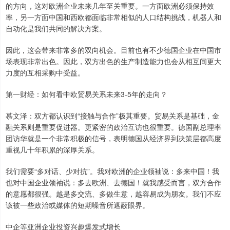
的方向，这对欧洲企业未来几年至关重要。一方面欧洲必须保持效
率，另一方面中国和西欧都面临非常相似的人口结构挑战，机器人和
自动化是我们共同的解决方案。
因此，这会带来非常多的双向机会。目前也有不少德国企业在中国市
场表现非常出色。因此，双方出色的生产制造能力也会从相互间更大
力度的互相采购中受益。
第一财经：如何看中欧贸易关系未来3-5年的走向？
慕文泽：双方都认识到“接触与合作”极其重要。贸易关系是基础，金
融关系则是重要促进器。更紧密的政治互访也很重要。德国副总理率
团访华就是一个非常积极的信号，表明德国从经济界到决策层都高度
重视几十年积累的深厚关系。
我们需要“多对话、少对抗”。我对欧洲的企业领袖说：多来中国！我
也对中国企业领袖说：多去欧洲、去德国！就我感受而言，双方合作
的意愿都很强。越是多交流、多做生意，越容易成为朋友。我们不应
该被一些政治或媒体的短期噪音所遮蔽眼界。
中企等亚洲企业投资兴趣爆发式增长