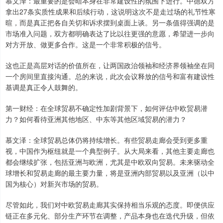
慕文泽：最重要的是会晤本身在非常建设性的氛围下进行。中德双方
拿出27条实质性成果和后续行动，这说明这次不是走过场的礼节性寒
暄，而是真正把各自关切和诉求摆到桌面上谈。另一条值得强调的是
市场准入问题，双方都明确表达了比以往更强的意愿，希望进一步向
对方开放、做更多合作。这是一个非常积极的信号。
这也正是高层对话的价值所在，让两国政治领袖和经济界领袖坐在同
一个房间里直接沟通。总的来说，此次会议释放的信号和富有建设性
基调是真正令人鼓舞的。
第一财经：在全球贸易不确定性加剧背景下，如何评估中欧贸易潜
力？如何看待亚洲其他地区、中东等其他区域贸易的潜力？
慕文泽：全球贸易总体仍将持续增长。有些贸易走廊会受到更多重
视，中国作为枢纽就是一个典型例子。从大局来看，其他主要走廊也
都会继续扩张，包括亚洲与欧洲，尤其是中欧双向贸易。未来驱动全
球增长和贸易走廊的最主要力量，将是亚洲内部贸易以及亚洲（以中
国为核心）对新兴市场的贸易。
尽管如此，我们对中欧贸易走廊其实保持相当乐观的态度。即便供应
链正在多元化、部分生产环节在调整，产品本身也在迭代升级，但依