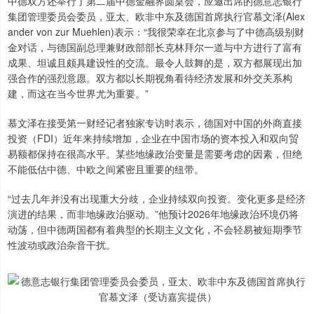
中德双方还举行了第二届中德金融界圆桌会，应邀出席的德意志银行
集团管理委员会委员，亚太、欧非中东及德国首席执行官慕文泽(Alex
ander von zur Muehlen)表示：“我很荣幸在北京参与了中德高级别财
金对话，与德国副总理兼财政部部长克林拜尔一道与中方进行了富有
成果、坦诚且颇具建设性的交流。最令人鼓舞的是，双方都展现出加
强合作的强烈意愿。双方都以长期视角看待经济发展和外交关系构
建，而这在当今世界尤为重要。”
慕文泽在接受第一财经记者独家专访时表示，德国对中国的外商直接
投资（FDI）近年来持续增加，企业在中国市场的资本投入和双向贸
易额都保持在很高水平。某些地缘政治变量是需要考虑的因素，但绝
不能低估中德、中欧之间紧密且重要的纽带。
“过去几年并没有出现重大分歧，企业持续双向投资。变化更多是经济
演进的结果，而非地缘政治驱动。”他预计2026年地缘政治环境仍将
动荡，但中德两国都有着典型的长期主义文化，不会轻易被短期季节
性波动或政治杂音干扰。