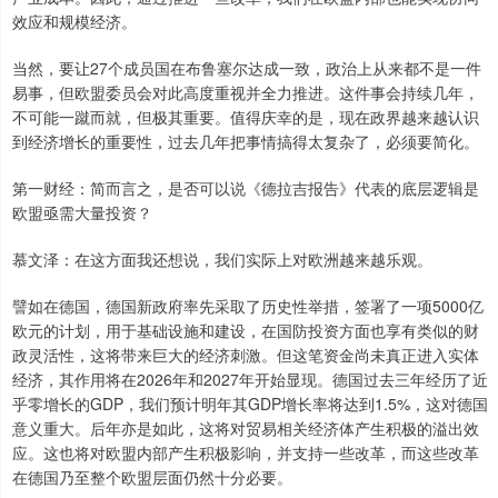
效应和规模经济。
当然，要让27个成员国在布鲁塞尔达成一致，政治上从来都不是一件
易事，但欧盟委员会对此高度重视并全力推进。这件事会持续几年，
不可能一蹴而就，但极其重要。值得庆幸的是，现在政界越来越认识
到经济增长的重要性，过去几年把事情搞得太复杂了，必须要简化。
第一财经：简而言之，是否可以说《德拉吉报告》代表的底层逻辑是
欧盟亟需大量投资？
慕文泽：在这方面我还想说，我们实际上对欧洲越来越乐观。
譬如在德国，德国新政府率先采取了历史性举措，签署了一项5000亿
欧元的计划，用于基础设施和建设，在国防投资方面也享有类似的财
政灵活性，这将带来巨大的经济刺激。但这笔资金尚未真正进入实体
经济，其作用将在2026年和2027年开始显现。德国过去三年经历了近
乎零增长的GDP，我们预计明年其GDP增长率将达到1.5%，这对德国
意义重大。后年亦是如此，这将对贸易相关经济体产生积极的溢出效
应。这也将对欧盟内部产生积极影响，并支持一些改革，而这些改革
在德国乃至整个欧盟层面仍然十分必要。