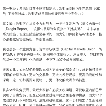
第一财经：考虑到目前全球贸易逆风，欧盟面临国内生产总值（GD
P）下滑等挑战，欧盟该成员国如何能提升产业竞争力？
慕文泽：欧盟正在从多个方向努力。一年半前发布的《德拉吉报告》
（Draghi Report），该报告从融资角度指出了挑战所在。未来会有一
系列措施，但这些措施都需要时间，因为它们伴随着结构性改革，核
心是要减轻官僚负担、降低复杂性。
税收是另一个重要方面，资本市场联盟（Capital Markets Union，简
称CMU）也将是关键一环。欧洲整体体量很大、意义重大，但目前仍
然是一个高度碎片化的市场，毕竟它由27个成员国组成。
正因如此，如果我们希望欧元成为更重要的储备货币，就必须打造更
深厚的金融市场：更大的交易量、更大的发行规模、更高的流动性和
深度，这一切都需要向更统一、更一体化的欧洲市场转型。
从实体经济角度看，最近大家都在热议关税问题，即便欧盟内部已经
实现了自由贸易，但企业在经营过程中仍然面临各种挑战，因为27个
成员国执行不同的规则、法规和税收政策。这一切都增加了复杂性和
产业成本。因此，通过推进一些改革，我们在欧盟内部也能实现协同