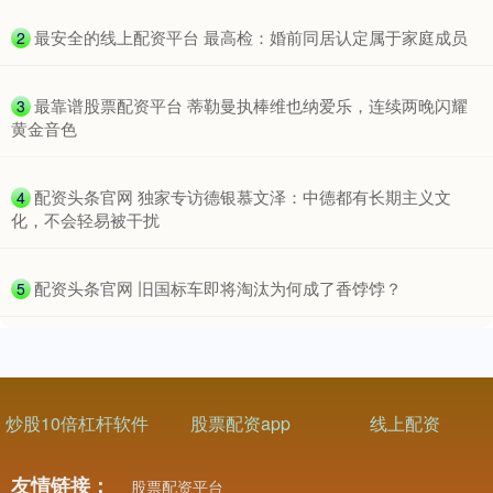
​最安全的线上配资平台 最高检：婚前同居认定属于家庭成员
2
​最靠谱股票配资平台 蒂勒曼执棒维也纳爱乐，连续两晚闪耀
3
黄金音色
​配资头条官网 独家专访德银慕文泽：中德都有长期主义文
4
化，不会轻易被干扰
​配资头条官网 旧国标车即将淘汰为何成了香饽饽？
5
炒股10倍杠杆软件
股票配资app
线上配资
友情链接：
股票配资平台