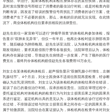
早预防、早治疗。如果体检机构未检出身体存在的某些疾病，因未能
及时发出预警信号而错过了消费者的最佳治疗时机；或是对检查内容
判断有误，因发送了错误的预警信号而扰乱了消费者的诊疗方案，使
消费者产生了不必要的损失，那么，体检的目的就无法实现。在此情
况下，商业体检机构往往要承担相应的法律责任。
赵先生前往一家宣称可以进行“肿瘤早筛查”的体检机构参加体检，报
告显示“双肺未见异常”。但仅一年半后，他再次体检时提示肺部有异
常，随后确诊为肺癌晚期。赵先生诉至法院，认为体检机构未能在早
期发现病灶，要求其赔偿医疗费等各项损失。法院审理后认为，体检
机构存在漏诊过错，导致赵先生病情进一步发展，产生了额外的医疗
费支出，最终判令体检机构赔偿赵先生各项费用10万余元。
刘女士在某体检机构体检后，超声报告显示“双侧乳腺小叶增生，左侧
乳腺结节”。4个月后，刘女士因身体不适前往医院再度检查，经诊断
确认为左乳浸润性癌。刘女士认为该体检机构的体检结果存在错误，
延误了自己的最佳治疗时机，应承担相应责任。法院在审理过程中，
委托鉴定机构对体检机构的检查行为与刘女士损害后果之间的因果关
系进行鉴定。鉴定机构出具的意见认为，该体检机构在诊疗过程中存
在过错，不排除该过错与刘女士损害后果之间存在一定的因果关系，
属于轻微原因。法院结合在案证据认为，体检机构在检查中未对刘女