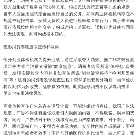
此外，当消费者选择了一家体检机构，支付费用并接受体检服务时，
双方就形成了服务合同法律关系。根据民法典第五百零九条的规定，
当事人应当按照约定全面履行自己的义务。如果商业体检机构存在不
规范书写报告单、安排无资质人员进行检验检查等行为，属于未全面
履行依规按约检查的义务，构成违约；若漏检、误检行为致使合同目
的无法实现，则可构成根本违约。
隐形消费涉嫌虚假宣传和欺诈
部分商业体检机构为提升业绩，通过采取夸大功效、推广非常规检测
项目等方式向消费者灌输“健康焦虑”。消费者购买所谓“体检包”套餐
后，发现实际检查内容并非如宣传所说“能够筛查癌症”“检测基因疾
病”等；还有的消费者发现检查过程中突然多出套餐外项目，而体检机
构以此作为多收费、乱收费的依据。此类隐形消费不仅误导消费者，
更暗含多重法律风险。
商业体检宣传广告若存在诱导消费，可能涉嫌虚假宣传。我国广告法
规定，广告不得含有虚假或者引人误解的内容，不得欺骗、误导消费
者。同时，广告法对于医疗领域有着更为严格的要求。对于医疗、药
品、医疗器械广告，不得含有表示功效、安全性的断言或保证；不得
说明治愈率或者有效率；不得与其他医疗机构比较等。由此可见，无