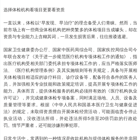
选择体检机构看项目更要看资质
一直以来，体检以“早发现、早治疗”的理念备受人们青睐。然而，当
前市场上有一些商业体检机构把种类繁多的体检项目当成噱头，却在
资质与专业能力上含糊其词，一旦发生损害后果，往往推诿逃避。
国家卫生健康委办公厅、国家中医药局综合司、国家疾控局综合司今
年联合发布了《关于进一步规范医疗机构专项体检工作的通知》，指
出医疗机构受相关部门委托承担专项体检工作的，应当严格落实医师
法、《医疗机构管理条例》及其实施细则等有关规定，具备与开展相
关体检项目相适应的诊疗科目、诊疗设备等，配备符合条件的医务人
员，并加强相关专业技能和政策规定培训，提高开展专项体检工作的
能力。具体而言，提供体检服务的机构必须持有效的《医疗机构执业
许可证》，并完成健康体检专项备案，同时满足场地、人员、设备及
质量管理等要求。根据《中华人民共和国基本医疗卫生与健康促进
法》的规定，未取得资质擅自开展体检经营活动，可能面临责令停止
执业活动，没收违法所得，并处违法所得5倍至20倍罚款的行政处
罚。情节严重者，还可能涉嫌刑事犯罪。
日常生活中，常遇到的一种情况是收款机构与提供体检服务的并非同