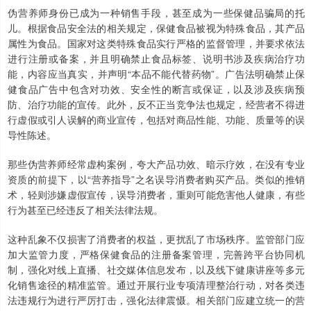
伪营养师身份已成为一种销售手段，甚至成为一些保健品骗局的托
儿。根据食品安全法的相关规定，保健食品被视为特殊食品，其产品
属性为食品。国家对这类特殊食品实行严格的监督管理，并要求依法
进行注册或备案，并且明确禁止食品标签、说明书涉及疾病治疗功
能，内容应当真实，并声明“本品不能代替药物”。广告法明确禁止保
健食品广告中包含对功效、安全性的断言或保证，以及涉及疾病预
防、治疗功能的宣传。此外，反不正当竞争法也规定，经营者不得进
行虚假或引人误解的商业宣传，包括对商品性能、功能、质量等的误
导性陈述。
那些伪营养师经常虚构案例，夸大产品功效、暗示疗效，在没有专业
资质的前提下，以“营养指导”之名误导消费者购买产品。类似的推销
术，轻则涉嫌虚假宣传，误导消费者，重则可能危害他人健康，有些
行为甚至已经违反了相关法律法规。
这种乱象不仅损害了消费者的权益，更扰乱了市场秩序。监管部门应
加大监管力度，严格保健食品的注册备案管理，完善跨平台协同机
制，强化对线上直播、社交媒体信息发布，以及线下健康讲座等多元
化销售途径的精准监管。通过开展行业专项清理整治行动，对各类违
法违规行为进行严厉打击，强化法律震慑。相关部门应建立统一的营