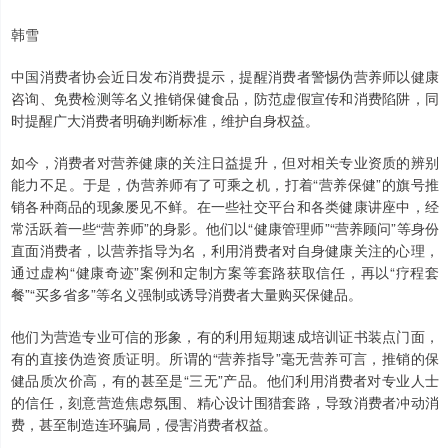
韩雪
中国消费者协会近日发布消费提示，提醒消费者警惕伪营养师以健康
咨询、免费检测等名义推销保健食品，防范虚假宣传和消费陷阱，同
时提醒广大消费者明确判断标准，维护自身权益。
如今，消费者对营养健康的关注日益提升，但对相关专业资质的辨别
能力不足。于是，伪营养师有了可乘之机，打着“营养保健”的旗号推
销各种商品的现象屡见不鲜。在一些社交平台和各类健康讲座中，经
常活跃着一些“营养师”的身影。他们以“健康管理师”“营养顾问”等身份
直面消费者，以营养指导为名，利用消费者对自身健康关注的心理，
通过虚构“健康奇迹”案例和定制方案等套路获取信任，再以“疗程套
餐”“买多省多”等名义强制或诱导消费者大量购买保健品。
他们为营造专业可信的形象，有的利用短期速成培训证书装点门面，
有的直接伪造资质证明。所谓的“营养指导”毫无营养可言，推销的保
健品质次价高，有的甚至是“三无”产品。他们利用消费者对专业人士
的信任，刻意营造焦虑氛围、精心设计围猎套路，导致消费者冲动消
费，甚至制造连环骗局，侵害消费者权益。