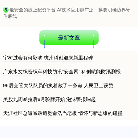
​最安全的线上配资平台 AI技术应用越广泛，越要明确边界守
5
住底线
最新文章
宇树过会有何影响 杭州科创迎来新里程碑
广东水文织密织牢科技防汛“安全网” 科创赋能防汛测报
95后交管大队队员的执着救了一条命 人民卫士获赞
美股九周暴拉后6月验牌开始 泡沫警报响起
天涯社区总编喊话追觅俞浩当老板 情怀与新思维的碰撞