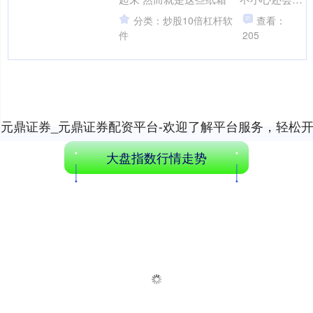
成健康隐患 拆完快递没洗手 确诊眼部带
分类：炒股10倍杠杆软
查看：
状疱疹 近日....
件
205
元鼎证券_元鼎证券配资平台-欢迎了解平台服务，轻松
启投资体验文章已加载完成
大盘指数行情走势